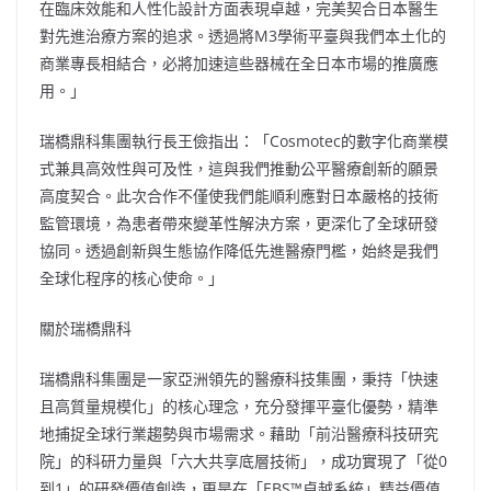
在臨床效能和人性化設計方面表現卓越，完美契合日本醫生
對先進治療方案的追求。透過將M3學術平臺與我們本土化的
商業專長相結合，必將加速這些器械在全日本市場的推廣應
用。」
瑞橋鼎科集團執行長王儉指出：「Cosmotec的數字化商業模
式兼具高效性與可及性，這與我們推動公平醫療創新的願景
高度契合。此次合作不僅使我們能順利應對日本嚴格的技術
監管環境，為患者帶來變革性解決方案，更深化了全球研發
協同。透過創新與生態協作降低先進醫療門檻，始終是我們
全球化程序的核心使命。」
關於瑞橋鼎科
瑞橋鼎科集團是一家亞洲領先的醫療科技集團，秉持「快速
且高質量規模化」的核心理念，充分發揮平臺化優勢，精準
地捕捉全球行業趨勢與市場需求。藉助「前沿醫療科技研究
院」的科研力量與「六大共享底層技術」，成功實現了「從0
到1」的研發價值創造，更是在「EBS™卓越系統」精益價值