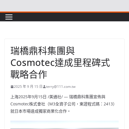
Skip
to
content
瑞橋鼎科集團與
Cosmotec達成里程碑式
戰略合作
2025 年 9 月 15 日
terry@111.com.tw
上海
2025年9月15日
/美通社/ — 瑞橋鼎科集團宣佈與
Cosmotec株式會社（M3全資子公司，東證程式碼：2413）
就日本市場達成獨家商業化合作。