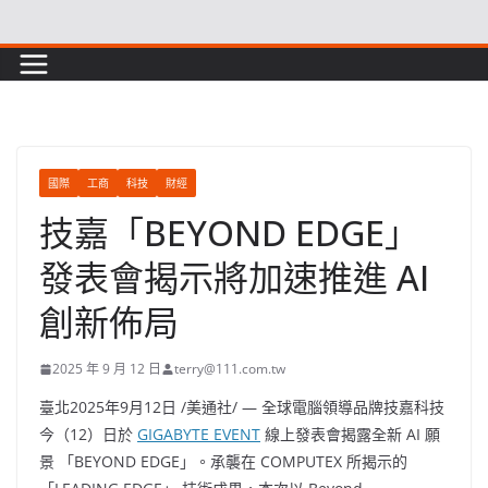
Skip
to
content
國際
工商
科技
財經
技嘉「BEYOND EDGE」
發表會揭示將加速推進 AI
創新佈局
2025 年 9 月 12 日
terry@111.com.tw
臺北
2025年9月12日
/美通社/ — 全球電腦領導品牌技嘉科技
今（12）日於
GIGABYTE EVENT
線上發表會揭露全新 AI 願
景 「BEYOND EDGE」。承襲在 COMPUTEX 所揭示的