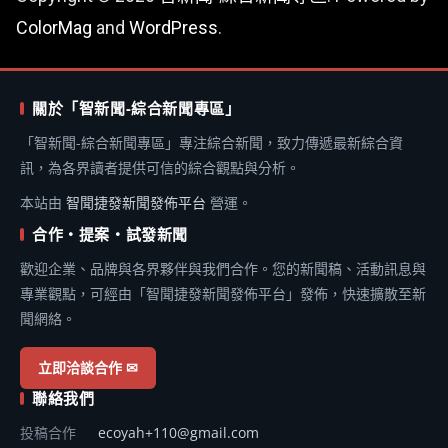
ColorMag
and
WordPress
.
關於「智新聞-綜合新聞專區」
「智新聞-綜合新聞專區」專注綜合新聞，致力傳遞最新綜合資
訊，為各界讀者提供可信的綜合觀點與分析。
本站由
智聞捷發新聞發佈平台
營運。
合作・提案・試發新聞
歡迎企業、品牌與各界夥伴與我們合作。您的新聞稿、活動訊息與
專業觀點，可經由「智聞捷發新聞發佈平台」發佈，快速擴散至新
聞網絡。
立即洽談合作 ✉
聯絡我們
投稿合作
ecoyah+110@gmail.com