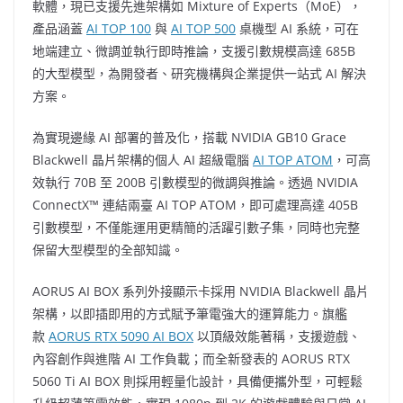
軟體，現已支援先進架構如 Mixture of Experts（MoE），
產品涵蓋
AI TOP
100
與
AI TOP
500
桌機型 AI 系統，可在
地端建立、微調並執行即時推論，支援引數規模高達
685B
的大型模型，為開發者、研究機構與企業提供一站式 AI 解決
方案。
為實現邊緣 AI 部署的普及化，搭載 NVIDIA GB10
Grace
Blackwell
晶片架構的個人 AI 超級電腦
AI TOP ATOM
，可高
效執行
70B
至 200B 引數模型的微調與推論。透過 NVIDIA
ConnectX™ 連結兩臺 AI TOP ATOM，即可處理高達
405B
引數模型，不僅能運用更精簡的活躍引數子集，同時也完整
保留大型模型的全部知識。
AORUS AI BOX 系列外接顯示卡採用 NVIDIA Blackwell 晶片
架構，以即插即用的方式賦予筆電強大的運算能力。旗艦
款
AORUS RTX 5090 AI BOX
以頂級效能著稱，支援遊戲、
內容創作與進階 AI 工作負載；而全新發表的 AORUS RTX
5060 Ti AI BOX 則採用輕量化設計，具備便攜外型，可輕鬆