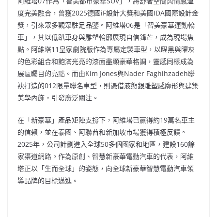
阿維塔07作為「智美都市豪華SUV」，將舒奢空間與情感溫
度完美融合，曾獲2025德國iF設計大獎和美國IDA國際設計金
獎，引來眾多觀眾駐足品鑒。阿維塔06是「智美豪華運動轎
車」，其以低趴車身與雕塑輪廓展現自信鋒芒，成為現場焦
點。阿維塔11皇家劇院版作為專屬定製車型，以曜黑與曜灰
的色彩組合和飽滿光亮的漆面盡顯豪華格調，靈感同樣成為
展區矚目的亮點。而由Kim Jones與Nader Faghihzadeh聯
袂打造的012限量聯名車型，則憑借液態銀雕塑感廓形與建築
美學內飾，引發廣泛關注。
在「新豪華」產品矩陣支撐下，阿維塔已贏得約19萬名車主
的信賴，並在泰國、阿聯酋和新加坡市場獲得積極反饋。
2025年，公司計劃進入全球50多個國家和地區，建設160餘
家渠道網路。作為原創、智慧新豪華電動汽車的代表，阿維
塔正以「生而全球」的姿態，向全球新豪華智慧電動汽車領
導品牌的目標邁進。