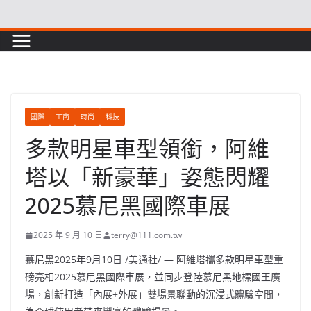
Skip
to
content
國際
工商
時尚
科技
多款明星車型領銜，阿維
塔以「新豪華」姿態閃耀
2025慕尼黑國際車展
2025 年 9 月 10 日
terry@111.com.tw
慕尼黑
2025年9月10日
/美通社/ — 阿維塔攜多款明星車型重
磅亮相2025慕尼黑國際車展，並同步登陸慕尼黑地標國王廣
場，創新打造「內展+外展」雙場景聯動的沉浸式體驗空間，